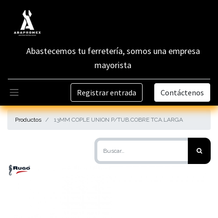
Abastecemos tu ferretería, somos una empresa
mayorista
Registrar entrada
Contáctenos
Productos
13MM COPLE UNION P/TUB.COBRE TCA.LARGA