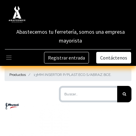
Abastecemos tu ferretería, somos una empresa
mayorista
Registrar entrada
Contáctenos
Productos
13MM.INSERTOR P/PLAST.ECO.S/ABRAZ.BCE.