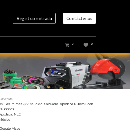
Registrar entrada
Contáctenos
0
0
apromex
Av. Las Palmas 427, Valle del Salduero, Apodaca Nuevo Leon,
CP 66607
Apodaca, NLE
México
Google Maps