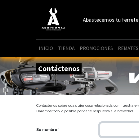
Abastecemos tu ferrete
INICIO
TIENDA
PROMOCIONES
REMATES
Contáctenos
Contáctenos sobre cualquier cosa relacionada con nuestra em
Haremos todo lo posible por darle respuesta a la brevedad.
Su nombre
*