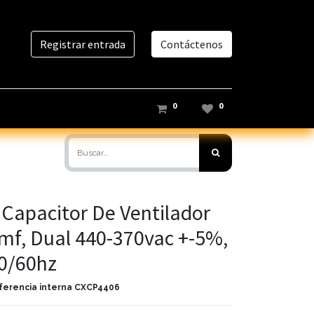
Registrar entrada
Contáctenos
0
0
 Capacitor De Ventilador
mf, Dual 440-370vac +-5%,
0/60hz
ferencia interna
CXCP4406