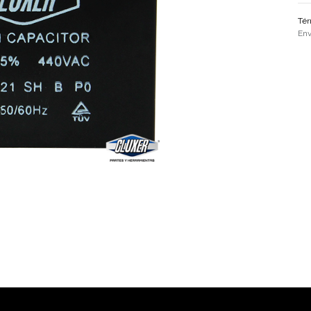
Tér
Env