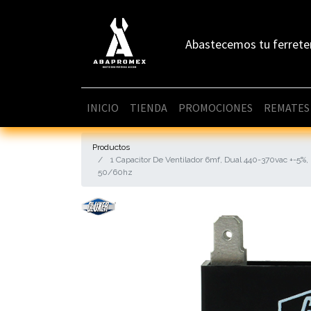
Abastecemos tu ferrete
INICIO
TIENDA
PROMOCIONES
REMATES
Productos
1 Capacitor De Ventilador 6mf, Dual 440-370vac +-5%,
50/60hz