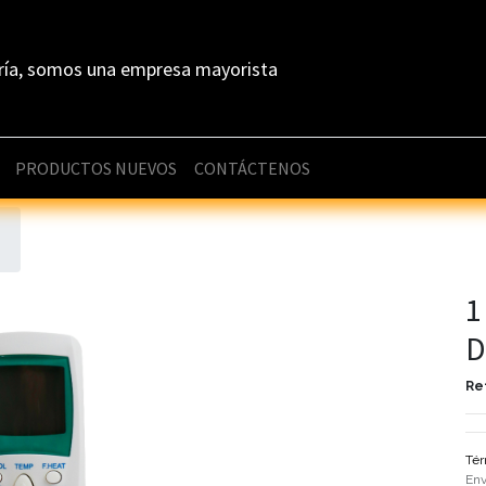
ría, somos una empresa mayorista
PRODUCTOS NUEVOS
CONTÁCTENOS
1
D
Re
Tér
Env