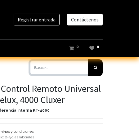
Registrar entrada
Contáctenos
0
0
 Control Remoto Universal
elux, 4000 Cluxer
ferencia interna
KT-4000
minos y condiciones
ío: 2-3 días laborales