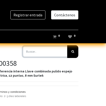
Registrar entrada
Contáctenos
0
0
00358
ferencia interna
Llave combinada pulido espejo
trica, 12 puntas, 8 mm Surtek
minos y condiciones
ío: 2-3 días laborales