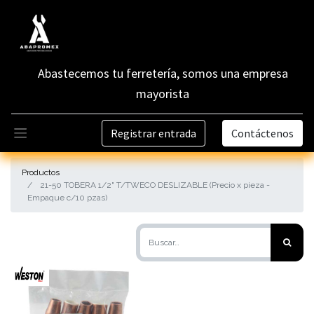
Abastecemos tu ferretería, somos una empresa
mayorista
Registrar entrada
Contáctenos
Productos
21-50 TOBERA 1/2" T/TWECO DESLIZABLE (Precio x pieza -
Empaque c/10 pzas)